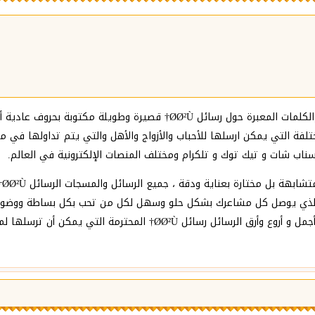
تشكيلة رائعة وحلوة من أجدد وأجمل الرسائل والحكم والكلمات المعبرة حول رس
ئل Ø­Ø²Ù† مكتوبة متنوعة مختلفة التي يمكن ارسلها للأحباب والأزواج والأهل والتي يتم 
سناب شات و تيك توك و تلكرام ومختلف المنصات الإلكترونية في العالم.
كل
لذي يوصل كل مشاعرك بشكل ‏حلو وسهل لكل من تحب بكل بساطة ووضوح و
والأحباب ‏والاصدقاء والأزواج ، كما تحتوي الصفحة على أجمل و أروع وأرق الر