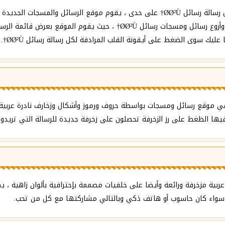
ليك سوى الضغط على أيقونة القلب المرادفة لكل رسالة رسائل Ø­Ø²Ù†.
فة كل رسائل رسائل Ø­Ø²Ù† المنشورة في موقع رسائل ومسجات بواسطة حروف ورموز وأشكال وزخارف 