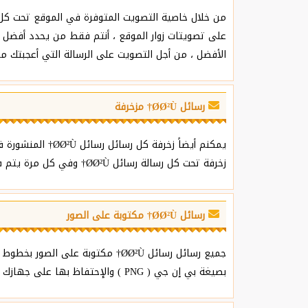
الأفضل ، من أجل التصويت على الرسالة التي أعجبتك ما ع
رسائل Ø­Ø²Ù† مزخرفة
يمكنم أيضاً زخر
زخرفة تحت كل رسالة رسائل Ø­Ø²Ù† وفي كل مرة يتم فيها الظغط على رز الزخرفة تحصلون على زخرفة جديدة للرسالة التي تريدون بأشكال زخرفية أخرى متنوعة.
رسائل Ø­Ø²Ù† مكتوبة على الصور
بصيغة بي إن جي ( PNG ) والإحتفاظ بها على جهازك سواء كان حاسوب أو هاتف ذكي وبالتالي مشاركتها مع كل من تحب.