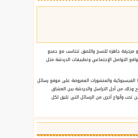
ائل Ø­Ø²Ù† قصيرة وطويلة مكتوبة بحروف عادية أو مزخرفة جاهزة للنسخ واللصق تتناسب مع جميع
تداولها في مواقع التواصل الإجتماعي وتطبيقات الدردشة مثل
 رسائل Ø­Ø²Ù† المتوفرة على الموقع غير مكررة أو متشابهة بل مختارة بعناية ودقة ، جميع الرسائل والمسجات الرسائل Ø­Ø²Ù† الفيسبوكية والمنشورات المعروضة على موقع رسائل
ذلك من أجل التراسل والدردشة بين العشاق
سائل رسائل Ø­Ø²Ù† المحترمة التي يمكن أن ترسلها لمن تحب وأنواع أخرى من الرسائل التي تليق لكل