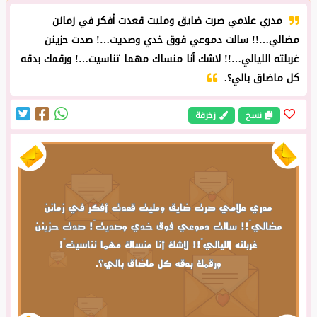
مدري علامي صرت ضايق ومليت قعدت أفكر في زمانن
مضالي…!! سالت دموعي فوق خدي وصديت…! صدت حزينن
غربلته الليالي…!! لاشك أنا منساك مهما تناسيت…! ورقمك بدقه
كل ماضاق بالي؟.
نسخ
زخرفة