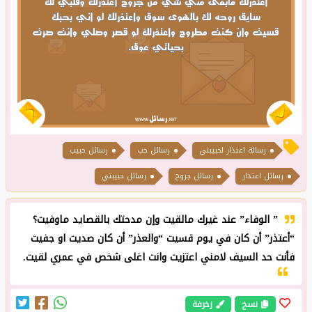
رسالة اعتذار لحبيبتي
رسائل حب
رسائل حبيب
رسائل اعتذار
رسائل جروح
رسائل حبيبتي
” الوفاء” عند غيرك مالقيت وإن مدحتك بالقصايد ماوفيت؟
“أعتذر” أن كان في يوم قسيت “والعذر” أن كان صديت او جفيت
فأنت حد السيف لامني اعتزيت وانت اغلى شخص في عمري لقيت.
نسخ
زخرفة