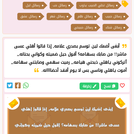
رسائل تخلي الحبيب يذوب
رسائل حب
رسائل ليل
رسائل حبيب
رسائل ظلم
رسائل شعر
رسائل عشق
رسائل شتاء
رسائل حبيبتي
أبغى أضمك لين توسم بصدري علامه, إذا قالوا أهلي عسى
ماشر!! من صابك بسهامه؟ أقول حيل ضميته وكواني بحنانه,,
أتركوني ياهلي ذبحني هيامه,, رميت سهمي وصابتني سهامه,,
أموت ياهلي وناسي بس لا يوم أفقد أحضاااانه.
نسخ
زخرفة