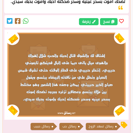
تضحك اموت بسحر عينيه وسحر ضحكته احبك واموت بحبك سيدي.
نسخ
زخرفة
رسائل تسعد الزوج
رسائل حب
رسائل حبيب