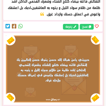
النقائض فاتنه بيضاء كثلج الشتاء وشعرك الفحمي الداكن اشد
ظلمة من ظلام سواد الليل و يتوه به العاشقين،احبك بل اعشقك
واغوص في اعماق حسنك وازداد غرق.
نسخ
زخرفة