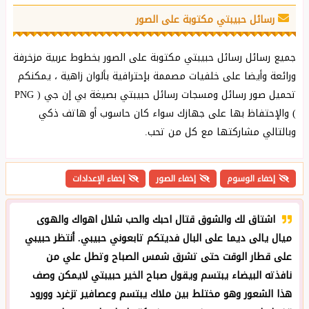
رسائل حبيبتي مكتوبة على الصور
جميع رسائل رسائل حبيبتي مكتوبة على الصور بخطوط عربية مزخرفة
ورائعة وأيضا على خلفيات مصممة بإحترافية بألوان زاهية ، يمكنكم
تحميل صور رسائل ومسجات رسائل حبيبتي بصيغة بي إن جي ( PNG
) والإحتفاظ بها على جهازك سواء كان حاسوب أو هاتف ذكي
وبالتالي مشاركتها مع كل من تحب.
إخفاء الوسوم
إخفاء الصور
إخفاء الإعدادات
اشتاق لك والشوق قتال احبك والحب شلال اهواك والهوى
ميال يالى ديما على البال فديتكم تابعوني حبيبي. أنتظر حبيبي
على قطار الوقت حتى تشرق شمس الصباح وتطل علي من
نافذته البيضاء يبتسم ويقول صباح الخير حبيبتي ﻻيمكن وصف
هذا الشعور وهو مختلط بين ملاك يبتسم وعصافير تزغرد وورود