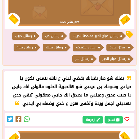
رسائل صباح الخير مضحكة للحبيب
رسائل حب
رسائل حبيب
رسائل حلوة
رسائل مضحكة
رسائل ضحك
رسائل صباح
رسائل صباح الخير
رسائل شر
بقلك شو صار بغيابك بقضي ليلي ع بابك بتمنى تكون يا
حياتي وشوفك بي عينيي شو هالخبرية الحلوة قالولي انك جايي
يا حبيب عمري وعينيي ما بصدق انك جايي معقولي تبقى حدي
تهديني اجمل وردة وتغفى هون ع خدي وضمك بي ايديي
نسخ
زخرفة