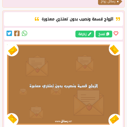
رسائل زواج
الزواج قسمة ونصيب بدون تعتذري معذورة
نسخ
زخرفة