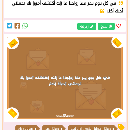
في كل يوم يمر منذ زواجنا ما زلت أكتشف أمورا بك تجعلني
أحبك أكثر
نسخ
زخرفة
رسائل حب
رسائل زواج