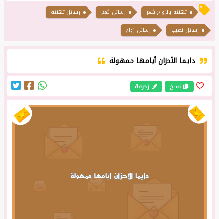
تهنئة بالزواج شعر
رسائل شعر
رسائل تهنئة
رسائل نصيب
رسائل زواج
دايما الأحزان أيامها ممهولة
نسخ
زخرفة