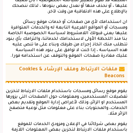
المتبعة قد نقوم بتغيير سياسة الخصوصية ، بان نضيف
عليها ، أو نحذف منها أو نعدل بعض بنودها ، لذلك ننصحك
بالإطلاع على هذه الاتفاقية من وقت لآخر.
ان استخدامك لأي من صفحات أو خدمات موقع رسائل
ومسجات أو المواقع الفرعية التابعة له والخدمات المتوافرة
عليها يعني قبولك اللامشروط لسياسة الخصوصية الخاصة
بنا منذ اللحظة الأولى لاستخدامك لخدماتنا، والتزامك بأي بنود
تتطلب منك اتخاذ إجراء من طرفك وبناء على ما تنص عليه
هذه السياسة ، إذا كنت لا توافق على بنود هذه السياسة
عليك مغادرة صفحات الموقع والتوقف عن استخدامه فورا.
ملفات الارتباط وملف الإرشاد Cookies &
Beacons
يقوم موقع رسائل ومسجات باستخدام ملفات الارتباط لتخزين
تفضيلات المستخدمين، ومعلومات حول الصفحات التي يزورها
المستخدم او الزائر، وذلك لأغراض إدارة الموقع وتقديم بعض
الخدمات، والمحتويات بناء على معلومات مثل نوعية متصفح
الزائر مثلا.
يقوم بعض شركائنا في الإعلان ومزودي الخدمات للموقع
باستخدام ملفات الارتباط لتخزين بعض المعلومات اللازمة