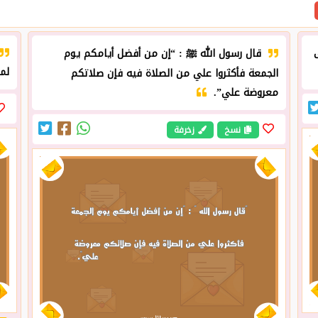
‏قال رسول الله ﷺ : “إن من أفضل أيامكم يوم
لم
الجمعة فأكثروا علي من الصلاة فيه فإن صلاتكم
معروضة علي”.
نسخ
زخرفة